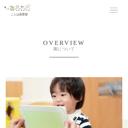
コ
ナ
ン
ビ
テ
ゲ
ことは保育室
ン
ー
ツ
シ
へ
ョ
ス
ン
キ
に
OVERVIEW
ッ
移
プ
動
園について