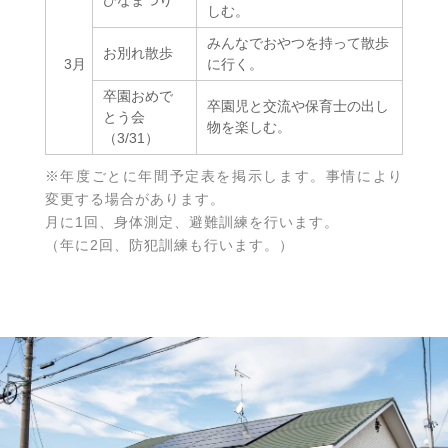
ひなまつり
しむ。
みんなでおやつを持って散歩
お別れ散歩
3月
に行く。
卒園おめで
卒園児と交流や保育士の出し
とう会
物を楽しむ。
（3/31）
※年度ごとに年間予定表を掲示します。事情により
変更する場合があります。
月に1回、身体測定、避難訓練を行います。
（年に2回、防犯訓練も行います。）