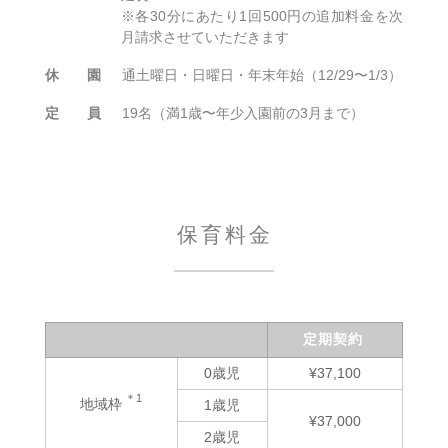
※各30分にあたり1回500円の追加料金を次
月請求させていただきます
休 園
通土曜日・日曜日・年末年始（12/29〜1/3）
定 員
19名（満1歳〜年少入園前の3月まで）
保育料金
定期契約
0歳児
¥37,100
＊1
地域枠
1歳児
¥37,000
2歳児