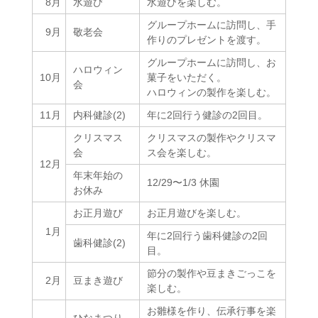
8月
水遊び
水遊びを楽しむ。
グループホームに訪問し、手
9月
敬老会
作りのプレゼントを渡す。
グループホームに訪問し、お
ハロウィン
10月
菓子をいただく。
会
ハロウィンの製作を楽しむ。
11月
内科健診(2)
年に2回行う健診の2回目。
クリスマス
クリスマスの製作やクリスマ
会
ス会を楽しむ。
12月
年末年始の
12/29〜1/3 休園
お休み
お正月遊び
お正月遊びを楽しむ。
1月
年に2回行う歯科健診の2回
歯科健診(2)
目。
節分の製作や豆まきごっこを
2月
豆まき遊び
楽しむ。
お雛様を作り、伝承行事を楽