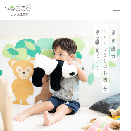
コ
ナ
ン
ビ
テ
ゲ
ことは保育室
ン
ー
ツ
シ
へ
ョ
働く保護者様を支えていく。
ひとりひとりのお子様の成長と
保育×企業×地域の力で
ス
ン
キ
に
ッ
移
プ
動