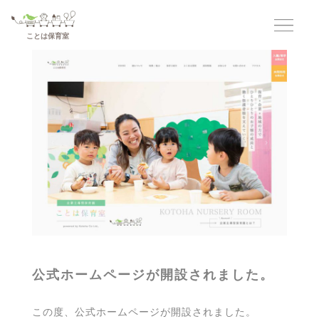
コ
ナ
ン
ビ
テ
ゲ
ことは保育室
ン
ー
ツ
シ
へ
ョ
ス
ン
キ
に
ッ
移
プ
動
公式ホームページが開設されました。
この度、公式ホームページが開設されました。